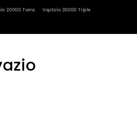
lo 20000 Twins
VapSolo 30000 Triple
vazio