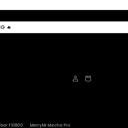
G 🔥
Iniciar
Carrinho
sessão
fbar FS1800
MerryMi Mecha Pro