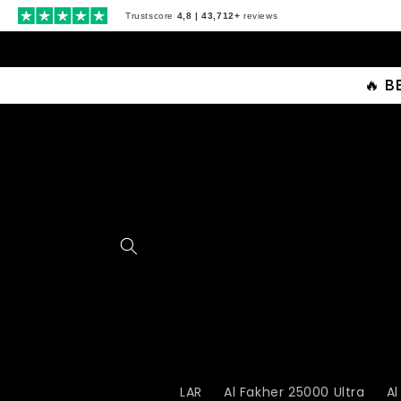
Saltar
para o
Trustscore
4,8 | 43,712+
reviews
conteúdo
🔥 
LAR
Al Fakher 25000 Ultra
Al