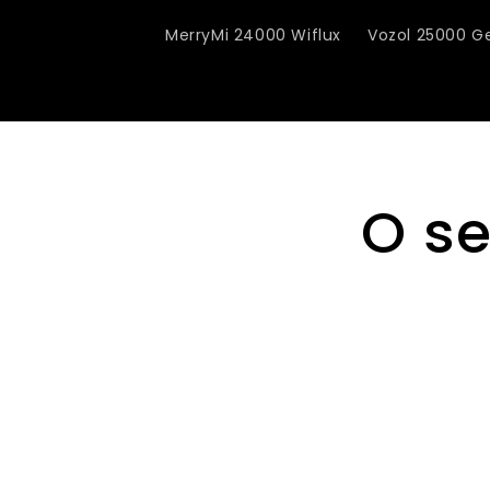
MerryMi 24000 Wiflux
Vozol 25000 G
O se