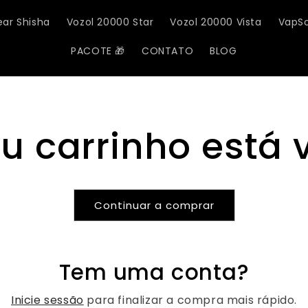
â
ear Shisha
Vozol 20000 Star
Vozol 20000 Vista
VapSo
PACOTE 🎁
CONTATO
BLOG
u carrinho está 
Continuar a comprar
Tem uma conta?
Inicie sessão
para finalizar a compra mais rápido.